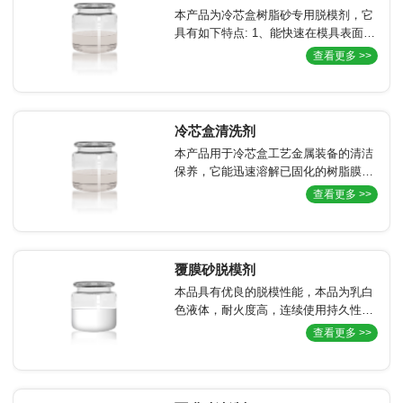
型。
本产品为冷芯盒树脂砂专用脱模剂，它
具有如下特点: 1、能快速在模具表面形
成稳定的隔离膜，大大提高砂芯(型)表
查看更多 >>
面质量和劳动效率。 2、显著降低脱模
阻力，降低模具磨损，防止砂芯(型)损
伤。
冷芯盒清洗剂
本产品用于冷芯盒工艺金属装备的清洁
保养，它能迅速溶解已固化的树脂膜和
模具表面污垢但又不损伤模具表面、排
查看更多 >>
气塞和密封条等使排气塞畅通，活块到
位，提高砂芯(型)质量，保证尺寸精
度。操作时无需加热，不要专用设备，
简单易行。
覆膜砂脱模剂
本品具有优良的脱模性能，本品为乳白
色液体，耐火度高，连续使用持久性
好，润滑性好，对模型有良好的保护作
查看更多 >>
用。在芯盒内腔上积垢量少，易清理。
不使用有机溶剂，安全性、环保性强。
能在表面形成肉眼看不见的纳米涂层，
不需要对模具进行清理，并保证制品的