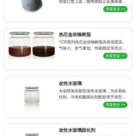
明冒口套上面，能有效阻止金属液通过
明冒口套上表面进行热辐射、热对流,
查看更多 >>
减小热量散失。明显延长冒口套凝固时
间，改善冒口套收缩形状,增大冒口套安
全系数，提高冒口套的补缩效果。
热芯盒呋喃树脂
YCR系列热芯盒呋喃树脂具有强度高、
气味小、发气量低、性能稳定等优点。
用作铸钢、铸铁、铸有色金属铸件砂型
查看更多 >>
(芯)粘结剂。特别在浴室用品铸造和各
种水龙头等复杂铸件铸造领域具有广泛
应用。
改性水玻璃
永创研发的新型改性水玻璃，为水基粘
结剂，与有机酯固化剂配套用于造型制
芯，常温下可自行固化，用于铸钢件的
查看更多 >>
生产，被广泛应用于冶金、矿山、铁
路、机械工程、重工、泵阀等行业。
改性水玻璃固化剂