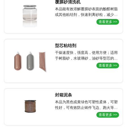
覆膜砂清洗机
尺寸精度，而不影响成品的后续工艺，
本品能有效溶解覆膜砂表面的酚醛树脂
该产品使用方便，达到各项环保要求，
或其他粘结剂，快速剥离砂粒，减少人
用户可放心使用。
工清理难度。适用于复杂模具、型腔或
查看更多 >>
设备缝隙中的覆膜砂残留，提升清洁效
率。低挥发、低气味，降低作业环境中
的刺激性气体排放，改善工人操作条
件。
型芯粘结剂
干燥速度快，强度高，使用方便；适用
于树脂砂，水玻璃砂，油砂等型芯的粘
合与修补。
查看更多 >>
封箱泥条
本品为黑色或黄绿色可塑性柔体，可塑
性好，可有效防止铸件飞边、跑火等缺
陷，提高铸件尺寸精度，使用方便，可
查看更多 >>
明显地节约工时，适用于各种砂型。