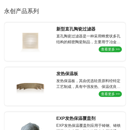
永创产品系列
新型直孔陶瓷过滤器
直孔陶瓷过滤器是一种采用蜂窝状多孔
结构的精密陶瓷制品，主要用于冶金、
铸造等领域的高温金属熔液过滤，能有
查看更多 >>
效去除杂质，显著提升铸件质量。
发热保温板
发热保温板，其由优选轻质原料经特定
工艺制成，具有中强发热、保温优良的
特点。适合于各种牌号的铸钢、铸铁件
查看更多 >>
的大型冒口套，可以应用于各种造型工
艺。
EXP发热保温覆盖剂
EXP发热保温覆盖剂应用于铸钢、铸铁