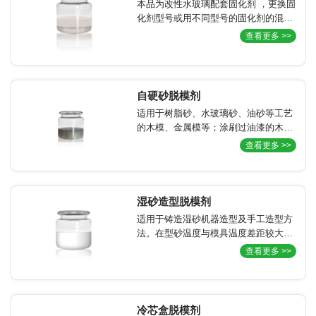
本品为改性水玻璃配套固化剂 ，更换固
化剂型号或用不同型号的固化剂的混
搭，可实现调节固化速度和脱模时间，
查看更多 >>
调节灵活方便。
自硬砂脱模剂
适用于树脂砂、水玻璃砂、油砂等工艺
的木模、金属模等；涂刷过油漆的木模
(芯盒)不推荐本系列产品。
查看更多 >>
湿砂造型脱模剂
适用于铸造湿砂机器造型及手工造型方
法。在型砂温度与模具温度差距较大的
不利环境下，也具有良好的脱模性能，
查看更多 >>
以实现降低或取消对模版的加热；含水
性乳液，无火灾危险，安全性高；脱模
剂与金属模具之间可以形成物理、化学
键结合。可达到涂喷1次连续多次造
冷芯盒脱模剂